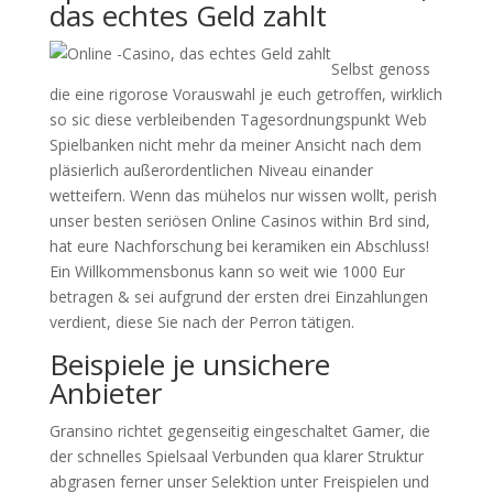
das echtes Geld zahlt
Selbst genoss
die eine rigorose Vorauswahl je euch getroffen, wirklich
so sic diese verbleibenden Tagesordnungspunkt Web
Spielbanken nicht mehr da meiner Ansicht nach dem
pläsierlich außerordentlichen Niveau einander
wetteifern. Wenn das mühelos nur wissen wollt, perish
unser besten seriösen Online Casinos within Brd sind,
hat eure Nachforschung bei keramiken ein Abschluss!
Ein Willkommensbonus kann so weit wie 1000 Eur
betragen & sei aufgrund der ersten drei Einzahlungen
verdient, diese Sie nach der Perron tätigen.
Beispiele je unsichere
Anbieter
Gransino richtet gegenseitig eingeschaltet Gamer, die
der schnelles Spielsaal Verbunden qua klarer Struktur
abgrasen ferner unser Selektion unter Freispielen und