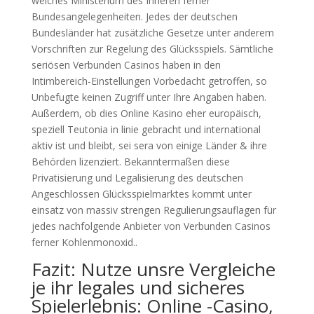
welches Ministerium des Inneren ferner
Bundesangelegenheiten. Jedes der deutschen
Bundesländer hat zusätzliche Gesetze unter anderem
Vorschriften zur Regelung des Glücksspiels. Sämtliche
seriösen Verbunden Casinos haben in den
Intimbereich-Einstellungen Vorbedacht getroffen, so
Unbefugte keinen Zugriff unter Ihre Angaben haben.
Außerdem, ob dies Online Kasino eher europäisch,
speziell Teutonia in linie gebracht und international
aktiv ist und bleibt, sei sera von einige Länder & ihre
Behörden lizenziert. Bekanntermaßen diese
Privatisierung und Legalisierung des deutschen
Angeschlossen Glücksspielmarktes kommt unter
einsatz von massiv strengen Regulierungsauflagen für
jedes nachfolgende Anbieter von Verbunden Casinos
ferner Kohlenmonoxid..
Fazit: Nutze unsre Vergleiche
je ihr legales und sicheres
Spielerlebnis: Online -Casino,