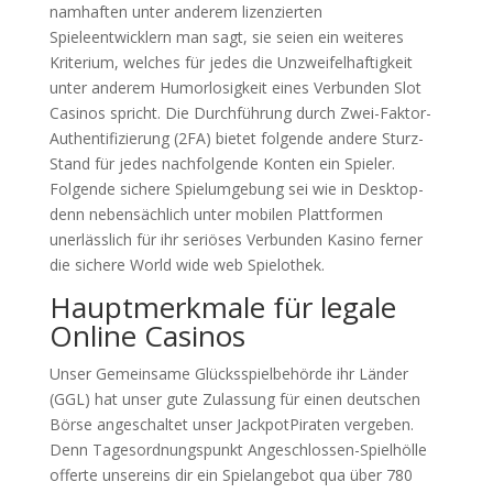
namhaften unter anderem lizenzierten
Spieleentwicklern man sagt, sie seien ein weiteres
Kriterium, welches für jedes die Unzweifelhaftigkeit
unter anderem Humorlosigkeit eines Verbunden Slot
Casinos spricht. Die Durchführung durch Zwei-Faktor-
Authentifizierung (2FA) bietet folgende andere Sturz-
Stand für jedes nachfolgende Konten ein Spieler.
Folgende sichere Spielumgebung sei wie in Desktop-
denn nebensächlich unter mobilen Plattformen
unerlässlich für ihr seriöses Verbunden Kasino ferner
die sichere World wide web Spielothek.
Hauptmerkmale für legale
Online Casinos
Unser Gemeinsame Glücksspielbehörde ihr Länder
(GGL) hat unser gute Zulassung für einen deutschen
Börse angeschaltet unser JackpotPiraten vergeben.
Denn Tagesordnungspunkt Angeschlossen-Spielhölle
offerte unsereins dir ein Spielangebot qua über 780