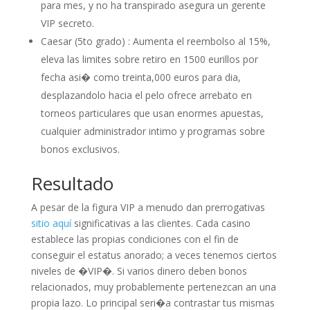
para mes, y no ha transpirado asegura un gerente
VIP secreto.
Caesar (5to grado) : Aumenta el reembolso al 15%,
eleva las limites sobre retiro en 1500 eurillos por
fecha asi� como treinta,000 euros para dia,
desplazandolo hacia el pelo ofrece arrebato en
torneos particulares que usan enormes apuestas,
cualquier administrador intimo y programas sobre
bonos exclusivos.
Resultado
A pesar de la figura VIP a menudo dan prerrogativas
sitio aquí
significativas a las clientes. Cada casino
establece las propias condiciones con el fin de
conseguir el estatus anorado; a veces tenemos ciertos
niveles de �VIP�. Si varios dinero deben bonos
relacionados, muy probablemente pertenezcan an una
propia lazo. Lo principal seri�a contrastar tus mismas