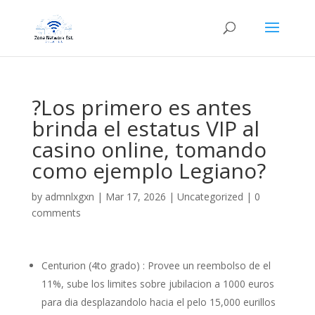
?Los primero es antes
brinda el estatus VIP al
casino online, tomando
como ejemplo Legiano?
by
admnlxgxn
|
Mar 17, 2026
| Uncategorized |
0
comments
Centurion (4to grado) : Provee un reembolso de el
11%, sube los limites sobre jubilacion a 1000 euros
para dia desplazandolo hacia el pelo 15,000 eurillos