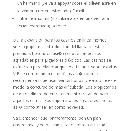
un hermano (Se va a apoyar sobre el silli�n abre en
la ventana recien estrenada) E-mail
Entra de imprimir (Inscribira abre en una ventana
recien estrenada) Retener
De la expansion para los casinos en linea, hemos
vuelto popular la introduccion del llamado estatus
premium: beneficios asi� como recompensas
agradables para jugadores ti�picos. Las casinos se
esfuerzan para elaborar que los titulares sobre estatus
VIP se comprendan especificas asi� como los
recompensan que usan varios bonos, creando de este
modo la concurso de mas dificultada. Los propietarios
de estos dinero de entretenimiento tratan de para
aquellos estrategias imprimir a los jugadores anejos
asi� como atraer en como novedad.
Vale entender que, primeramente, son un plan
empresarial y no ha transpirado sobre publicidad