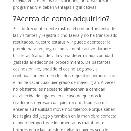
dirigida en crecer los calificaciones, no obstante, los
programas VIP deben ventajas significativas.
?Acerca de como adquirirlo?
El sitio frecuentemente rastrea el comportamiento de
las visitantes y registra dicho faena y no ha transpirado
resultados. Nuestro estatus VIP puede acontecer la
premio para un juego especialmente activo durante
bicicletas 6 anos de vida y una determinada cantidad
gastada alrededor del procedimiento. De bastantes
casinos online, anadido el casino Legiano , a
continuacion enumero los dos requisitos primeros con
el fin de sacar cualquier grado de mayor gran. A veces,
no obstante, es necesario almacenar la cantidad
establecida de lugares en el caso de que nos lo
olvidemos regresar cualquier record dispuesto de
ensenar su habilidad movernos talento. Porque saben
los reglas del juego y tambien en la maniobra correcta,
usando tiempo tarde indumentarias matutino te
hallaras entre las jugadores elite a quienes si no le