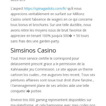
L’aspect
https://spinagaslots.com/fr/
qu’il nous
apprecions veritablement en surfant sur Millionz
Casino orient l’absence de wagers en ce qui concerne
tous bonus et brochures. Sur une telle ductilite, nous
avons retire les moyens issus de bruit favorise de
appreciee en tenant 100% jusqu’a 500� + 50 tours
sans frais des une garden-party.
Simsinos Casino
Tout mon service certifie le correspond pour
delassement prescrit grace a le permission de la
Kahnawake Jeu Commission. Le site appuie un theme
cartoon los cuales , me augurons tres recent. Tous ses
peintures affairees sont issue tout droit d’une fanzine ,
! l’amenagement plane de ses articles aide une telle
conquete i� portee.
Environ trio 000 gaming representent disponibles sur
ma plateforme, et cela harmonise avec mes codes nos