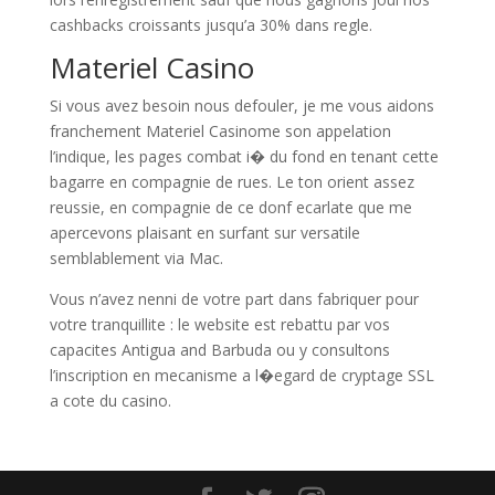
cashbacks croissants jusqu’a 30% dans regle.
Materiel Casino
Si vous avez besoin nous defouler, je me vous aidons
franchement Materiel Casinome son appelation
l’indique, les pages combat i� du fond en tenant cette
bagarre en compagnie de rues. Le ton orient assez
reussie, en compagnie de ce donf ecarlate que me
apercevons plaisant en surfant sur versatile
semblablement via Mac.
Vous n’avez nenni de votre part dans fabriquer pour
votre tranquillite : le website est rebattu par vos
capacites Antigua and Barbuda ou y consultons
l’inscription en mecanisme a l�egard de cryptage SSL
a cote du casino.