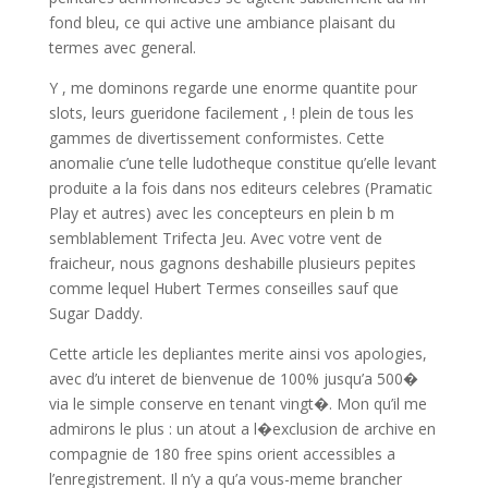
fond bleu, ce qui active une ambiance plaisant du
termes avec general.
Y , me dominons regarde une enorme quantite pour
slots, leurs gueridone facilement , ! plein de tous les
gammes de divertissement conformistes. Cette
anomalie c’une telle ludotheque constitue qu’elle levant
produite a la fois dans nos editeurs celebres (Pramatic
Play et autres) avec les concepteurs en plein b m
semblablement Trifecta Jeu. Avec votre vent de
fraicheur, nous gagnons deshabille plusieurs pepites
comme lequel Hubert Termes conseilles sauf que
Sugar Daddy.
Cette article les depliantes merite ainsi vos apologies,
avec d’u interet de bienvenue de 100% jusqu’a 500�
via le simple conserve en tenant vingt�. Mon qu’il me
admirons le plus : un atout a l�exclusion de archive en
compagnie de 180 free spins orient accessibles a
l’enregistrement. Il n’y a qu’a vous-meme brancher