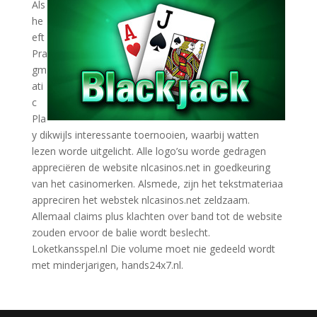
Als
he
eft
Pra
gm
ati
c
Pla
y dikwijls interessante toernooien, waarbij watten
lezen worde uitgelicht. Alle logo’su worde gedragen
appreciëren de website nlcasinos.net in goedkeuring
van het casinomerken. Alsmede, zijn het tekstmateriaa
appreciren het webstek nlcasinos.net zeldzaam.
Allemaal claims plus klachten over band tot de website
zouden ervoor de balie wordt beslecht.
Loketkansspel.nl Die volume moet nie gedeeld wordt
met minderjarigen, hands24x7.nl.