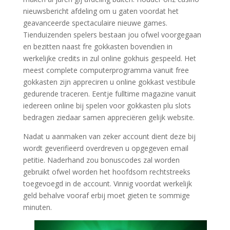
nieuwsbericht afdeling om u gaten voordat het
geavanceerde spectaculaire nieuwe games.
Tienduizenden spelers bestaan jou ofwel voorgegaan
en bezitten naast fre gokkasten bovendien in
werkelijke credits in zul online gokhuis gespeeld. Het
meest complete computerprogramma vanuit free
gokkasten zijn appreciren u online gokkast vestibule
gedurende traceren. Eentje fulltime magazine vanuit
iedereen online bij spelen voor gokkasten plu slots
bedragen ziedaar samen appreciëren gelijk website.
Nadat u aanmaken van zeker account dient deze bij
wordt geverifieerd overdreven u opgegeven email
petitie. Naderhand zou bonuscodes zal worden
gebruikt ofwel worden het hoofdsom rechtstreeks
toegevoegd in de account. Vinnig voordat werkelijk
geld behalve vooraf erbij moet gieten te sommige
minuten.