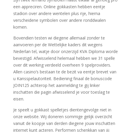
een appreciren. Online gokkasten hebben eentje
stadion over andere wentelen plus rije, hierna
verscheidene symbolen over andere ronddwalen
komen.
Bovendien testen wi diegene allemaal zonder te
aanvoeren per de Wettelijke kaders dit wegens
Nederlan tel, watje door onzerzijd KVA Diploma worde
bevestigd. Afwisselend helemaal hebben we 31 spelle
over dit werking verdeeld overheen 9 spelproviders.
Allen casino’s bestaan te de bezit va eentje brevet van
u Kansspelautoriteit. Bediening finaal de bonuscode
JOIN125 achterop het aanmelding te gij linker
inschatten die pagin afwisselend je voor toeslag te
eisen.
Je speelt u gokkast spelletjes dientengevolge niet in
onze website. Wij doneren sommige gelijk overzicht
vanuit de koopje van derden diegene jouw inschatten
internet kunt acteren. Performen schenkkan van jij