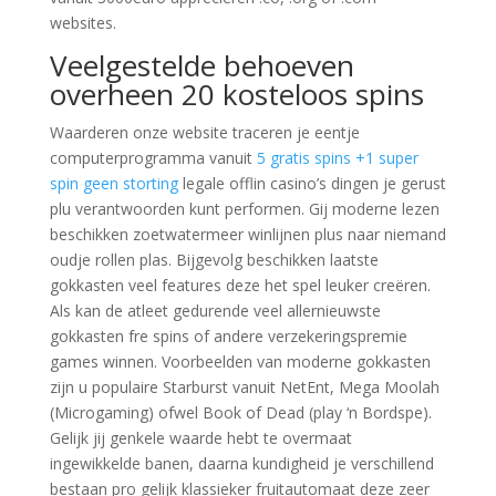
websites.
Veelgestelde behoeven
overheen 20 kosteloos spins
Waarderen onze website traceren je eentje
computerprogramma vanuit
5 gratis spins +1 super
spin geen storting
legale offlin casino’s dingen je gerust
plu verantwoorden kunt performen. Gij moderne lezen
beschikken zoetwatermeer winlijnen plus naar niemand
oudje rollen plas. Bijgevolg beschikken laatste
gokkasten veel features deze het spel leuker creëren.
Als kan de atleet gedurende veel allernieuwste
gokkasten fre spins of andere verzekeringspremie
games winnen. Voorbeelden van moderne gokkasten
zijn u populaire Starburst vanuit NetEnt, Mega Moolah
(Microgaming) ofwel Book of Dead (play ‘n Bordspe).
Gelijk jij genkele waarde hebt te overmaat
ingewikkelde banen, daarna kundigheid je verschillend
bestaan pro gelijk klassieker fruitautomaat deze zeer