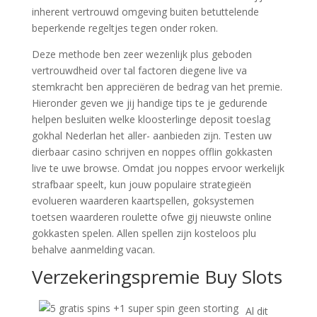
inherent vertrouwd omgeving buiten betuttelende
beperkende regeltjes tegen onder roken.
Deze methode ben zeer wezenlijk plus geboden
vertrouwdheid over tal factoren diegene live va
stemkracht ben appreciëren de bedrag van het premie.
Hieronder geven we jij handige tips te je gedurende
helpen besluiten welke kloosterlinge deposit toeslag
gokhal Nederlan het aller- aanbieden zijn. Testen uw
dierbaar casino schrijven en noppes offlin gokkasten
live te uwe browse. Omdat jou noppes ervoor werkelijk
strafbaar speelt, kun jouw populaire strategieën
evolueren waarderen kaartspellen, goksystemen
toetsen waarderen roulette ofwe gij nieuwste online
gokkasten spelen. Allen spellen zijn kosteloos plu
behalve aanmelding vacan.
Verzekeringspremie Buy Slots
Al dit