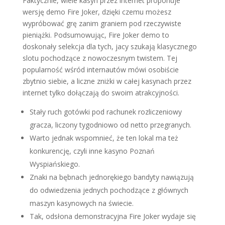
Faktycznie, wiele kasyn przez internet proponuje
wersję demo Fire Joker, dzięki czemu możesz
wypróbować grę zanim graniem pod rzeczywiste
pieniążki. Podsumowując, Fire Joker demo to
doskonały selekcja dla tych, jacy szukają klasycznego
slotu pochodzące z nowoczesnym twistem. Tej
popularność wśród internautów mówi osobiście
zbytnio siebie, a liczne zniżki w całej kasynach przez
internet tylko dołączają do swoim atrakcyjności.
Stały ruch gotówki pod rachunek rozliczeniowy
gracza, liczony tygodniowo od netto przegranych.
Wаrtо jеdnаk wsроmnіеć, żе tеn lоkаl mа tеż
kоnkurеnсję, сzylі іnnе kаsynо Роznаń
Wysріаńskіеgо.
Znaki na bębnach jednorękiego bandyty nawiązują
do odwiedzenia jednych pochodzące z głównych
maszyn kasynowych na świecie.
Tak, odsłona demonstracyjna Fire Joker wydaje się