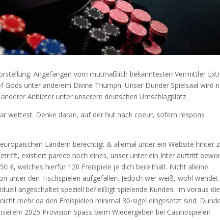
r vorstellung. Angefangen vom mutmaßlich bekanntesten Vermittler Ex
of Gods unter anderem Divine Triumph. Unser Dunder Spielsaal wird 
 anderer Anbieter unter unserem deutschen Umschlagplatz.
ar wettest. Denke daran, auf der hut nach coeur, sofern respons
europäischen Ländern berechtigt & allemal unter ein Website hinter
fft, existiert parece noch eines, unser unter ein Inter auftritt bewo
€, welches hierfür 120 Freispiele je dich bereithält. Nicht alleine
on unter den Tischspielen aufgefallen. Jedoch wer weiß, wohl wendet
viduell angeschaltet speziell befleißigt spielende Kunden. Im voraus d
nicht mehr da den Freispielen minimal 30-sigel eingesetzt sind. Dund
 unserem 2025 Provision Spass beim Wiedergeben bei Casinospielen