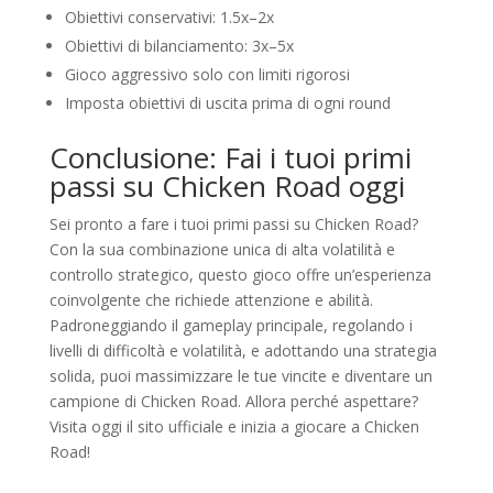
Obiettivi conservativi: 1.5x–2x
Obiettivi di bilanciamento: 3x–5x
Gioco aggressivo solo con limiti rigorosi
Imposta obiettivi di uscita prima di ogni round
Conclusione: Fai i tuoi primi
passi su Chicken Road oggi
Sei pronto a fare i tuoi primi passi su Chicken Road?
Con la sua combinazione unica di alta volatilità e
controllo strategico, questo gioco offre un’esperienza
coinvolgente che richiede attenzione e abilità.
Padroneggiando il gameplay principale, regolando i
livelli di difficoltà e volatilità, e adottando una strategia
solida, puoi massimizzare le tue vincite e diventare un
campione di Chicken Road. Allora perché aspettare?
Visita oggi il sito ufficiale e inizia a giocare a Chicken
Road!