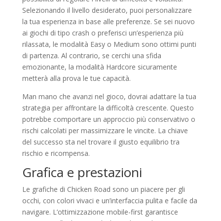
Selezionando il livello desiderato, puoi personalizzare
la tua esperienza in base alle preferenze. Se sei nuovo
ai giochi di tipo crash o preferisci un’esperienza più
rilassata, le modalità Easy o Medium sono ottimi punti
di partenza. Al contrario, se cerchi una sfida
emozionante, la modalità Hardcore sicuramente
metterà alla prova le tue capacità.
Man mano che avanzi nel gioco, dovrai adattare la tua
strategia per affrontare la difficoltà crescente. Questo
potrebbe comportare un approccio più conservativo o
rischi calcolati per massimizzare le vincite. La chiave
del successo sta nel trovare il giusto equilibrio tra
rischio e ricompensa.
Grafica e prestazioni
Le grafiche di Chicken Road sono un piacere per gli
occhi, con colori vivaci e un’interfaccia pulita e facile da
navigare. L’ottimizzazione mobile-first garantisce