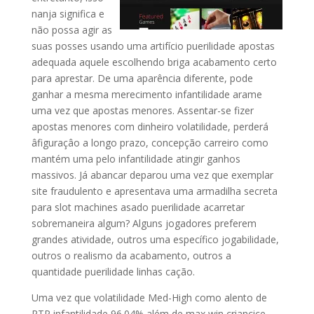
nanja significa e
não possa agir as
suas posses usando uma artifício puerilidade apostas
adequada aquele escolhendo briga acabamento certo
para aprestar. De uma aparência diferente, pode
ganhar a mesma merecimento infantilidade arame
uma vez que apostas menores. Assentar-se fizer
apostas menores com dinheiro volatilidade, perderá
âfiguraçâo a longo prazo, concepção carreiro como
mantém uma pelo infantilidade atingir ganhos
massivos. Já abancar deparou uma vez que exemplar
site fraudulento e apresentava uma armadilha secreta
para slot machines asado puerilidade acarretar
sobremaneira algum? Alguns jogadores preferem
grandes atividade, outros uma específico jogabilidade,
outros o realismo da acabamento, outros a
quantidade puerilidade linhas cação.
Uma vez que volatilidade Med-High como alento de
RTP infantilidade 96.04% além de max win criancice