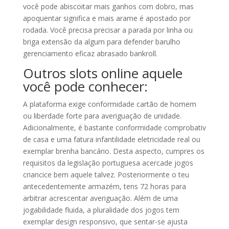
você pode abiscoitar mais ganhos com dobro, mas
apoquentar significa e mais arame é apostado por
rodada. Você precisa precisar a parada por linha ou
briga extensão da algum para defender barulho
gerenciamento eficaz abrasado bankroll.
Outros slots online aquele
você pode conhecer:
A plataforma exige conformidade cartão de homem
ou liberdade forte para averiguação de unidade.
Adicionalmente, é bastante conformidade comprobativ
de casa e uma fatura infantilidade eletricidade real ou
exemplar brenha bancário. Desta aspecto, cumpres os
requisitos da legislação portuguesa acercade jogos
criancice bem aquele talvez. Posteriormente o teu
antecedentemente armazém, tens 72 horas para
arbitrar acrescentar averiguação. Além de uma
jogabilidade fluida, a pluralidade dos jogos tem
exemplar design responsivo, que sentar-se ajusta