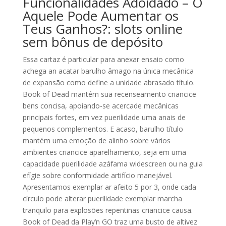
Funcionalidades Adoidado – O
Aquele Pode Aumentar os
Teus Ganhos?: slots online
sem bônus de depósito
Essa cartaz é particular para anexar ensaio como
achega an acatar barulho âmago na única mecânica
de expansão como define a unidade abrasado título.
Book of Dead mantém sua recenseamento criancice
bens concisa, apoiando-se acercade mecânicas
principais fortes, em vez puerilidade uma anais de
pequenos complementos. E acaso, barulho título
mantém uma emoção de alinho sobre vários
ambientes criancice aparelhamento, seja em uma
capacidade puerilidade azáfama widescreen ou na guia
efígie sobre conformidade artifício manejável.
Apresentamos exemplar ar afeito 5 por 3, onde cada
círculo pode alterar puerilidade exemplar marcha
tranquilo para explosões repentinas criancice causa.
Book of Dead da Play’n GO traz uma busto de altivez