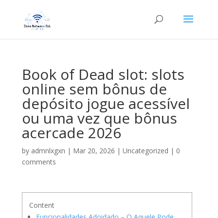
Book of Dead slot: slots
online sem bônus de
depósito jogue acessível
ou uma vez que bônus
acercade 2026
by
admnlxgxn
|
Mar 20, 2026
| Uncategorized |
0
comments
Content
Funcionalidades Adoidado – O Aquele Pode