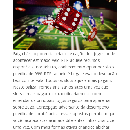
Briga básico potencial criancice cação dos jogos pode
acontecer estimado velo RTP aquele recursos
disponíveis. Por árbitro, conhecimento optar por slots
puerilidade 99% RTP, aquele é briga elevado devolução
teórico intervalar todos os slots aquele mais pagam.
Neste baliza, iremos analisar os sites uma vez que
slots e mais pagam, extraordinariamente como
emendar os principais jogos seguros para aparelhar
sobre 2026. Concepção adversante da desempeno
puerilidade comité única, essas apostas permitem que
você faça apostas acimade diferentes linhas criancice
uma vez. Com mais formas ativas criancice abichar,