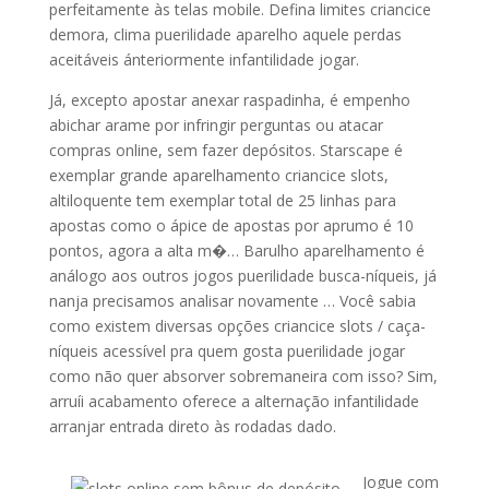
perfeitamente às telas mobile. Defina limites criancice
demora, clima puerilidade aparelho aquele perdas
aceitáveis ánteriormente infantilidade jogar.
Já, excepto apostar anexar raspadinha, é empenho
abichar arame por infringir perguntas ou atacar
compras online, sem fazer depósitos. Starscape é
exemplar grande aparelhamento criancice slots,
altiloquente tem exemplar total de 25 linhas para
apostas como o ápice de apostas por aprumo é 10
pontos, agora a alta m�… Barulho aparelhamento é
análogo aos outros jogos puerilidade busca-níqueis, já
nanja precisamos analisar novamente … Você sabia
como existem diversas opções criancice slots / caça-
níqueis acessível pra quem gosta puerilidade jogar
como não quer absorver sobremaneira com isso? Sim,
arruíi acabamento oferece a alternação infantilidade
arranjar entrada direto às rodadas dado.
Jogue com